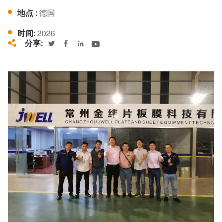
地点 :
德国
时间:
2026
分享:




