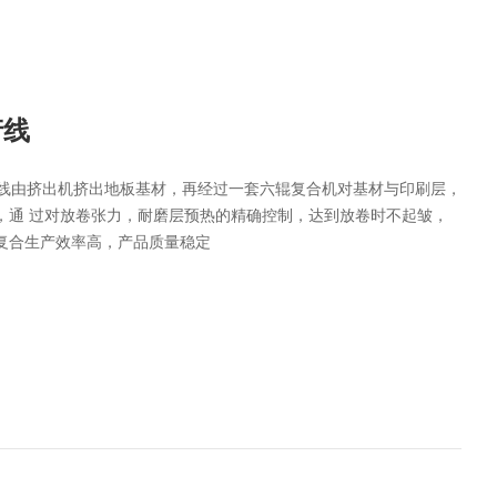
产线
产线由挤出机挤出地板基材，再经过一套六辊复合机对基材与印刷层，
，通 过对放卷张力，耐磨层预热的精确控制，达到放卷时不起皱，
复合生产效率高，产品质量稳定