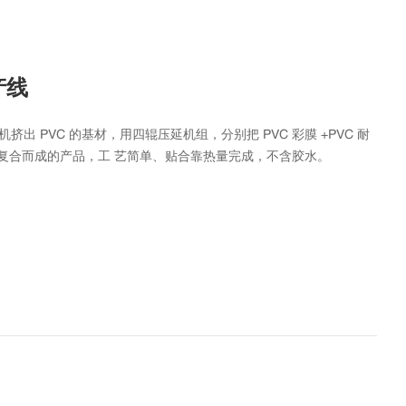
产线
挤出 PVC 的基材，用四辊压延机组，分别把 PVC 彩膜 +PVC 耐
压贴复合而成的产品，工 艺简单、贴合靠热量完成，不含胶水。