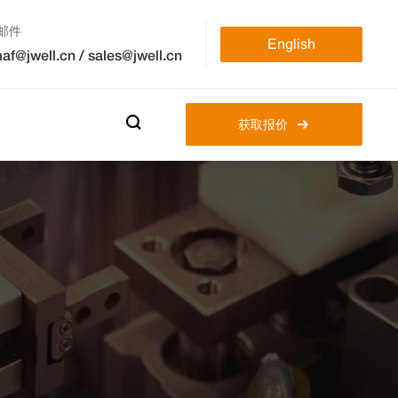
邮件
English
af@jwell.cn
/
sales@jwell.cn

获取报价
