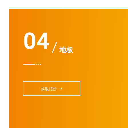
04
地板


获取报价