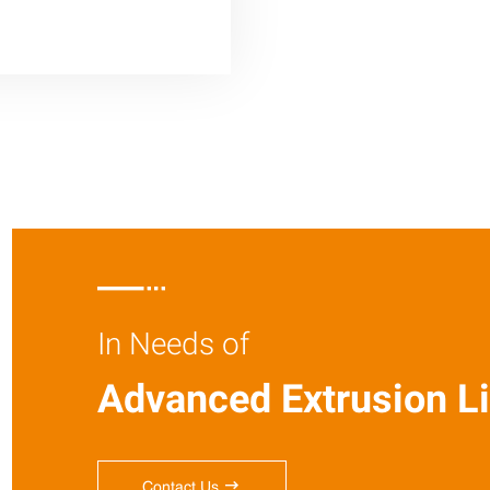

In Needs of
Advanced Extrusion Li

Contact Us