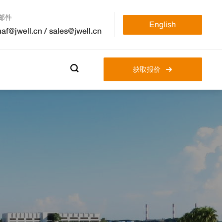
邮件
English
af@jwell.cn
/
sales@jwell.cn

获取报价
