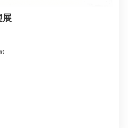
塑展
桥）