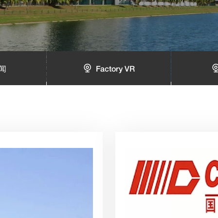
闻
Factory VR