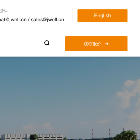
邮件
English
af@jwell.cn
/
sales@jwell.cn

获取报价
