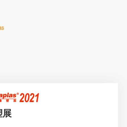
as
塑展