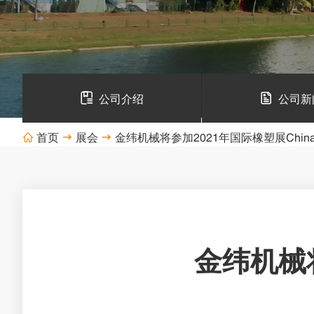
公司介绍
公司新
首页
展会
金纬机械将参加2021年国际橡塑展Chinap



金纬机械将