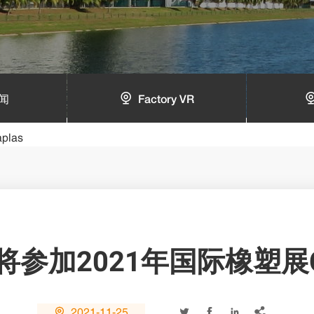
闻
Factory VR
las
参加2021年国际橡塑展Chi
2021-11-25




